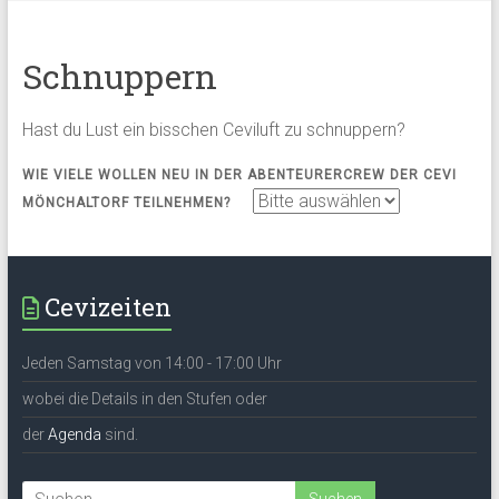
Schnuppern
Hast du Lust ein bisschen Ceviluft zu schnuppern?
WIE VIELE WOLLEN NEU IN DER ABENTEURERCREW DER CEVI
MÖNCHALTORF TEILNEHMEN?
A
L
T
E
Cevizeiten
R
N
Jeden Samstag von 14:00 - 17:00 Uhr
A
T
wobei die Details in den Stufen oder
I
der
Agenda
sind.
V
E
: